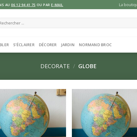
La boutiq
NS AU
06 12 94 41 75
OU PAR
E-MAIL
cherche
ur :
BLER
S’ÉCLAIRER
DÉCORER
JARDIN
NORMAND BROC
DECORATE
/
GLOBE