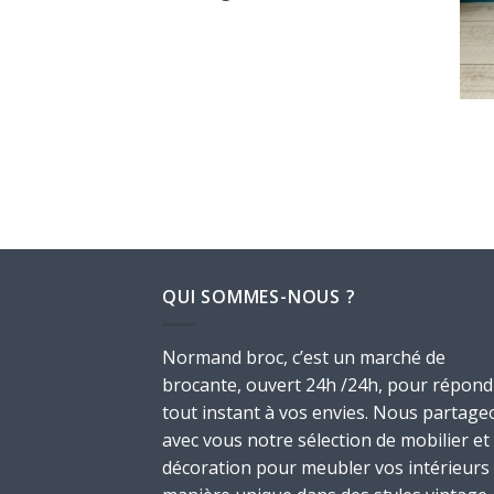
QUI SOMMES-NOUS ?
Normand broc, c’est un marché de
brocante, ouvert 24h /24h, pour répond
tout instant à vos envies. Nous partage
avec vous notre sélection de mobilier et
décoration pour meubler vos intérieurs