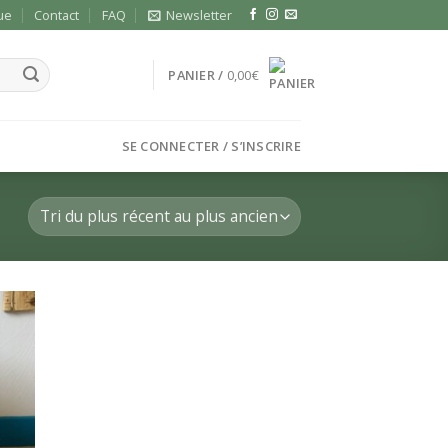
ue
Contact
FAQ
Newsletter
PANIER /
0,00
€
SE CONNECTER / S’INSCRIRE