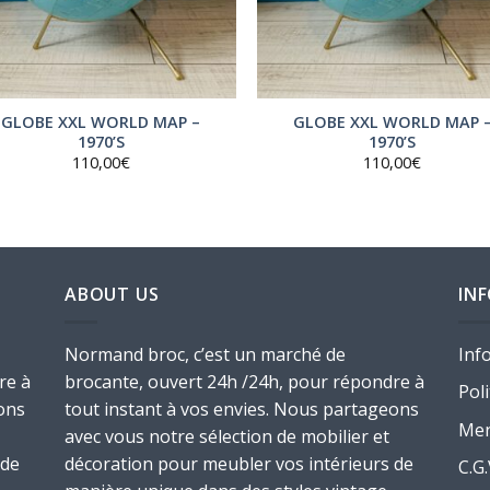
GLOBE XXL WORLD MAP –
GLOBE XXL WORLD MAP 
1970’S
1970’S
110,00
€
110,00
€
ABOUT US
IN
Normand broc, c’est un marché de
Inf
re à
brocante, ouvert 24h /24h, pour répondre à
Poli
ons
tout instant à vos envies. Nous partageons
Men
avec vous notre sélection de mobilier et
 de
décoration pour meubler vos intérieurs de
C.G