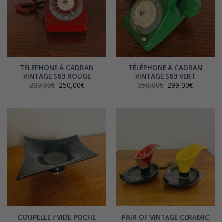
TÉLÉPHONE À CADRAN
TÉLÉPHONE À CADRAN
VINTAGE S63 ROUGE
VINTAGE S63 VERT
Le
Le
Le
Le
280,00
€
250,00
€
350,00
€
299,00
€
prix
prix
prix
prix
initial
actuel
initial
actuel
était :
est :
était :
est :
280,00€.
250,00€.
350,00€.
299,00€.
COUPELLE / VIDE POCHE
PAIR OF VINTAGE CERAMIC