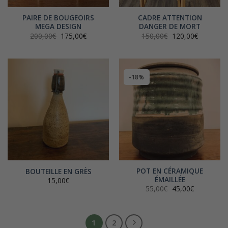
PAIRE DE BOUGEOIRS
CADRE ATTENTION
MEGA DESIGN
DANGER DE MORT
Le
Le
Le
Le
200,00
€
175,00
€
150,00
€
120,00
€
prix
prix
prix
prix
initial
actuel
initial
actuel
était :
est :
était :
est :
200,00€.
175,00€.
150,00€.
120,00€.
-18%
POT EN CÉRAMIQUE
BOUTEILLE EN GRÈS
ÉMAILLÉE
15,00
€
Le
Le
55,00
€
45,00
€
prix
prix
initial
actuel
était :
est :
55,00€.
45,00€.
1
2