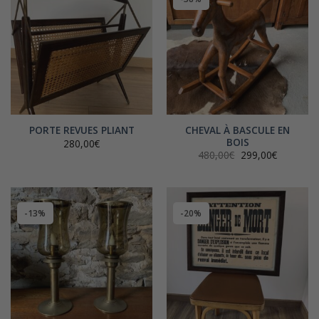
CHEVAL À BASCULE EN
PORTE REVUES PLIANT
BOIS
280,00
€
Le
Le
480,00
€
299,00
€
prix
prix
initial
actuel
était :
est :
480,00€.
299,00€.
-13%
-20%