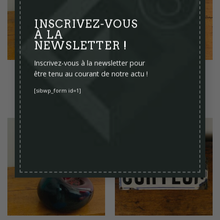
INSCRIVEZ-VOUS
À LA
NEWSLETTER !
Inscrivez-vous à la newsletter pour
SEA LION SHAPED POCKET
PRESSE-PAPIER BRONZE
être tenu au courant de notre actu !
BOX BY ALEXANDRE
GÉMEAUX
KOSTANDA VALLAURIS
60,00
€
[sibwp_form id=1]
200,00
€