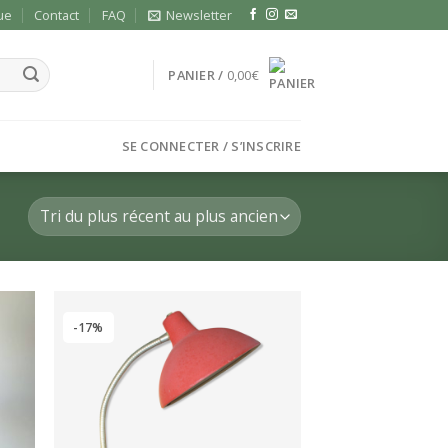
ue
Contact
FAQ
Newsletter
PANIER /
0,00
€
SE CONNECTER / S’INSCRIRE
-17%