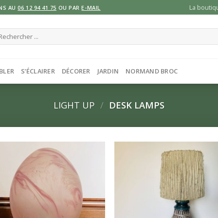
La boutiq
NS AU
06 12 94 41 75
OU PAR
E-MAIL
cherche
ur :
BLER
S’ÉCLAIRER
DÉCORER
JARDIN
NORMAND BROC
LIGHT UP
/
DESK LAMPS