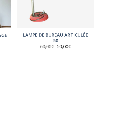
LAMPE DE BUREAU ARTICULÉE
AGE
50
Le
Le
60,00
€
50,00
€
prix
prix
initial
actuel
était :
est :
60,00€.
50,00€.