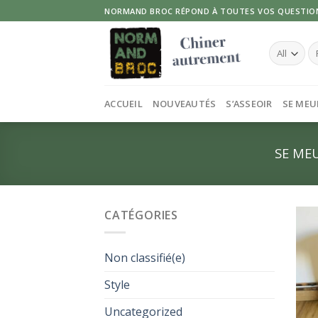
Skip
NORMAND BROC RÉPOND À TOUTES VOS QUESTIO
to
content
Re
po
ACCUEIL
NOUVEAUTÉS
S’ASSEOIR
SE MEU
SE ME
CATÉGORIES
Non classifié(e)
Style
Uncategorized