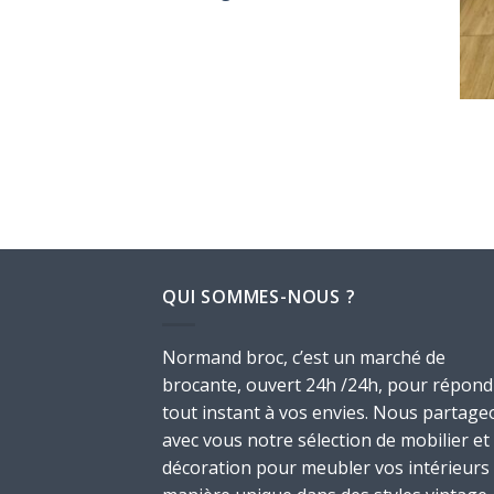
QUI SOMMES-NOUS ?
Normand broc, c’est un marché de
brocante, ouvert 24h /24h, pour répond
tout instant à vos envies. Nous partage
avec vous notre sélection de mobilier et
décoration pour meubler vos intérieurs