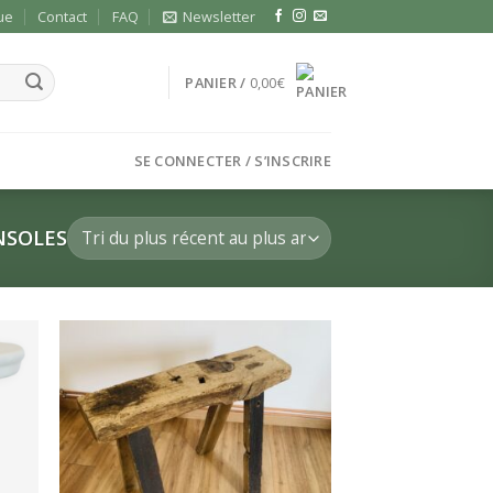
ue
Contact
FAQ
Newsletter
PANIER /
0,00
€
SE CONNECTER / S’INSCRIRE
NSOLES