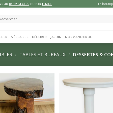
La boutiq
NS AU
06 12 94 41 75
OU PAR
E-MAIL
cherche
ur :
BLER
S’ÉCLAIRER
DÉCORER
JARDIN
NORMAND BROC
UBLER
/
TABLES ET BUREAUX
/
DESSERTES & CO