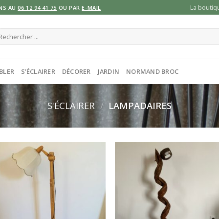
La boutiq
NS AU
06 12 94 41 75
OU PAR
E-MAIL
cherche
ur :
BLER
S’ÉCLAIRER
DÉCORER
JARDIN
NORMAND BROC
S'ÉCLAIRER
/
LAMPADAIRES