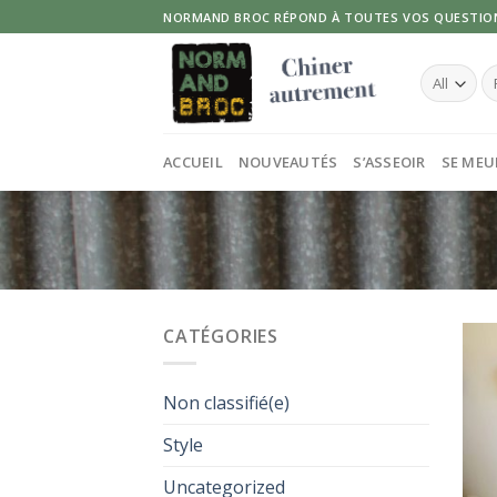
Skip
NORMAND BROC RÉPOND À TOUTES VOS QUESTIO
to
content
Re
po
ACCUEIL
NOUVEAUTÉS
S’ASSEOIR
SE MEU
CATÉGORIES
Non classifié(e)
Style
Uncategorized