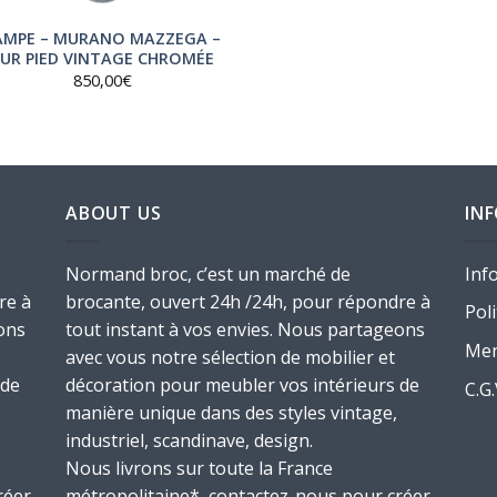
AMPE – MURANO MAZZEGA –
SUR PIED VINTAGE CHROMÉE
850,00
€
ABOUT US
IN
Normand broc, c’est un marché de
Inf
re à
brocante, ouvert 24h /24h, pour répondre à
Poli
ons
tout instant à vos envies. Nous partageons
Men
avec vous notre sélection de mobilier et
 de
décoration pour meubler vos intérieurs de
C.G
manière unique dans des styles vintage,
industriel, scandinave, design.
Nous livrons sur toute la France
réer
métropolitaine*, contactez-nous pour créer