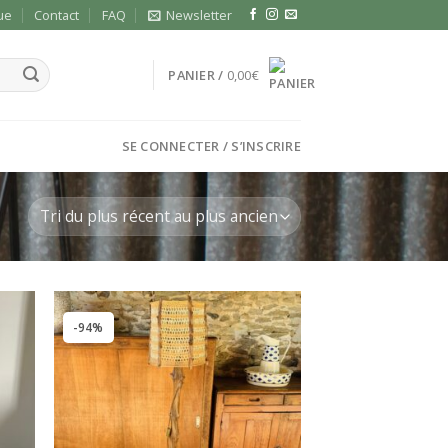
ue
Contact
FAQ
Newsletter
PANIER /
0,00
€
SE CONNECTER / S’INSCRIRE
-94%