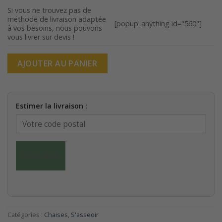
était :
est :
Si vous ne trouvez pas de
méthode de livraison adaptée
135,00€.
105,00€.
[popup_anything id="560"]
à vos besoins, nous pouvons
vous livrer sur devis !
AJOUTER AU PANIER
Estimer la livraison :
CALCULER
Catégories :
Chaises
,
S'asseoir