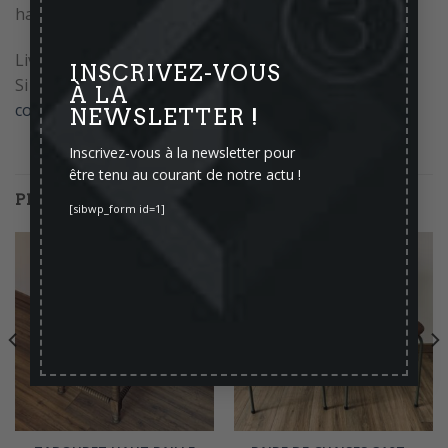
hauteur: 87cm – largeur: 42 cm – profondeur: 42cm}
Livraison possible
INSCRIVEZ-VOUS
Si vous avez des questions avant votre achat,
À LA
contactez-nous.
NEWSLETTER !
Inscrivez-vous à la newsletter pour
être tenu au courant de notre actu !
PRODUITS SIMILAIRES
[sibwp_form id=1]