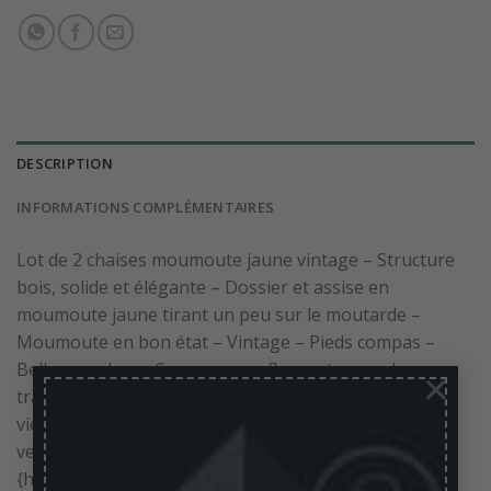
DESCRIPTION
INFORMATIONS COMPLÉMENTAIRES
Lot de 2 chaises moumoute jaune vintage – Structure
bois, solide et élégante – Dossier et assise en
moumoute jaune tirant un peu sur le moutarde –
Moumoute en bon état – Vintage – Pieds compas –
Belles courbes – Sans marque flagrantes, quelques
×
traces du temps pour ces 2 chaises ayant eu quelques
vies dont décolorations, coups/rayures, manques de
vernis – Belle patine – Bon état général –
{hauteur assise: 45cm – profondeur assise: 39cm -