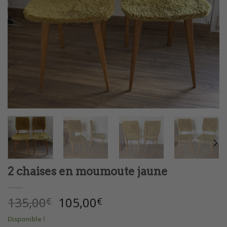
2 chaises en moumoute jaune
Le
Le
135,00
105,00
€
€
prix
prix
Disponible !
initial
actuel