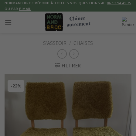
Skip
NORMAND BROC RÉPOND À TOUTES VOS QUESTIONS AU
06 12 94 41 75
OU PAR
E-MAIL
to
content
S'ASSEOIR
/
CHAISES
FILTRER
-22%