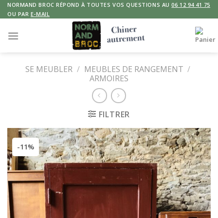
Skip
NORMAND BROC RÉPOND À TOUTES VOS QUESTIONS AU
06 12 94 41 75
OU PAR
E-MAIL
to
content
SE MEUBLER
/
MEUBLES DE RANGEMENT
/
ARMOIRES
FILTRER
-11%