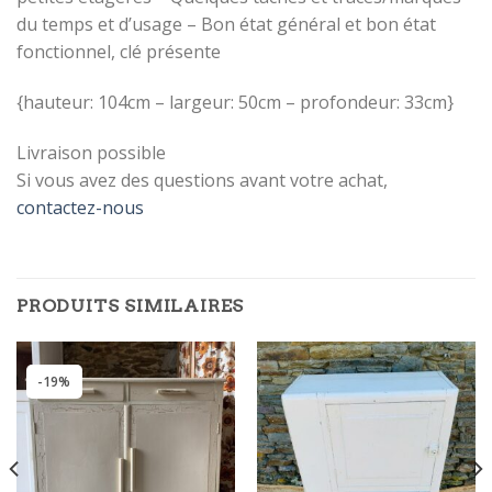
du temps et d’usage – Bon état général et bon état
fonctionnel, clé présente
{hauteur: 104cm – largeur: 50cm – profondeur: 33cm}
INSCRIVEZ-VOUS
Livraison possible
À LA
NEWSLETTER !
Si vous avez des questions avant votre achat,
contactez-nous
Inscrivez-vous à la newsletter pour
être tenu au courant de notre actu !
[sibwp_form id=1]
PRODUITS SIMILAIRES
-19%