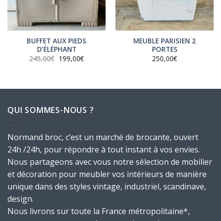
BUFFET AUX PIEDS
MEUBLE PARISIEN 2
D’ÉLÉPHANT
PORTES
Le
Le
245,00
€
199,00
€
250,00
€
prix
prix
initial
actuel
était :
est :
245,00€.
199,00€.
QUI SOMMES-NOUS ?
Normand broc, c’est un marché de brocante, ouvert
24h /24h, pour répondre à tout instant à vos envies.
Nous partageons avec vous notre sélection de mobilier
et décoration pour meubler vos intérieurs de manière
unique dans des styles vintage, industriel, scandinave,
design.
Nous livrons sur toute la France métropolitaine*,