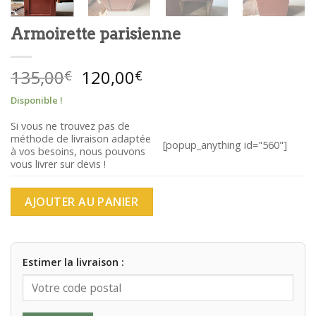
Armoirette parisienne
Le
Le
135,00
120,00
€
€
prix
prix
Disponible !
initial
actuel
était :
est :
Si vous ne trouvez pas de
méthode de livraison adaptée
135,00€.
120,00€.
[popup_anything id="560"]
à vos besoins, nous pouvons
vous livrer sur devis !
AJOUTER AU PANIER
Estimer la livraison :