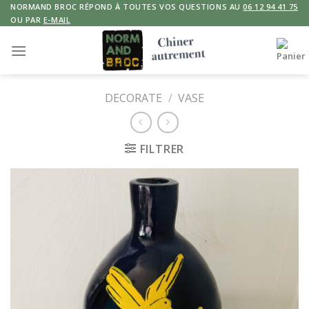
Skip
NORMAND BROC RÉPOND À TOUTES VOS QUESTIONS AU
06 12 94 41 75
OU PAR
E-MAIL
to
content
DECORATE
/
VASE
FILTRER