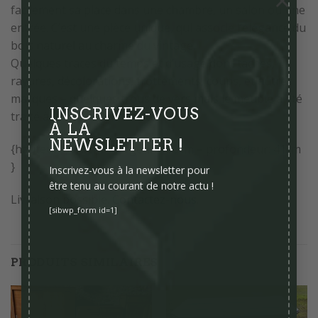
×
facilement sa place dans une chambre, un salon ou une
entrée. C’est une pièce unique, qui associe l’élégance du
bois naturel au charme du vintage.
Quelques traces du temps et d’usage dont taches,
rayures, décolorations, frottements, coups, et autres
marques – quelques trous de vers mais le meuble a été
traité à l’arrivée à notre atelier
INSCRIVEZ-VOUS
À LA
NEWSLETTER !
{hauteur: 80, 5cm – largeur: 100cm – profondeur: 41cm
}
Inscrivez-vous à la newsletter pour
être tenu au courant de notre actu !
Livraison possible.
Contactez-nous
.
[sibwp_form id=1]
PRODUITS SIMILAIRES