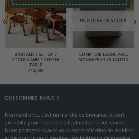
RUPTURE DE STOCK
BRUTALIST SET OF 7
COMPTOIR BLANC AVEC
STOOLS AND 1 COFFEE
MONNAYEUR EN LAITON
TABLE
740,00
€
.
QUI SOMMES-NOUS ?
Normand broc, c’est un marché de brocante, ouvert
24h /24h, pour répondre à tout instant à vos envies.
Nous partageons avec vous notre sélection de mobilier
et décoration pour meubler vos intérieurs de manière