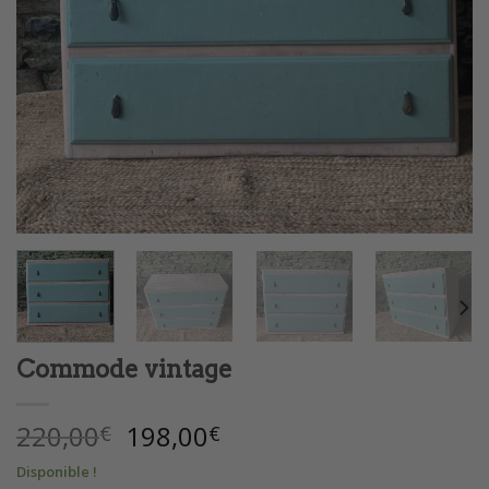
Commode vintage
Le
Le
220,00
198,00
€
€
prix
prix
Disponible !
initial
actuel