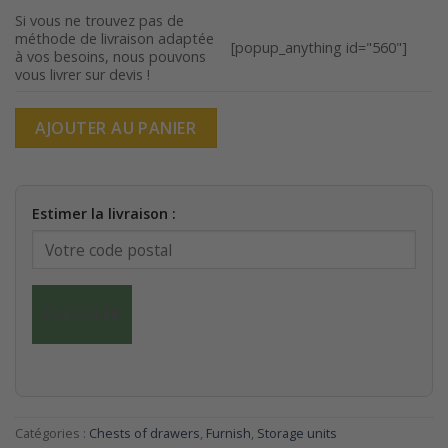
était :
est :
Si vous ne trouvez pas de
méthode de livraison adaptée
220,00€.
198,00€.
[popup_anything id="560"]
à vos besoins, nous pouvons
vous livrer sur devis !
AJOUTER AU PANIER
Estimer la livraison :
CALCULER
Catégories :
Chests of drawers
,
Furnish
,
Storage units