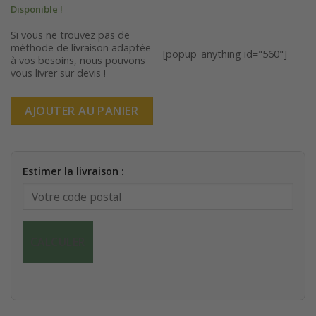
prix
prix
Disponible !
initial
actuel
était :
est :
Si vous ne trouvez pas de
méthode de livraison adaptée
250,00€.
200,00€.
[popup_anything id="560"]
à vos besoins, nous pouvons
vous livrer sur devis !
AJOUTER AU PANIER
Estimer la livraison :
CALCULER