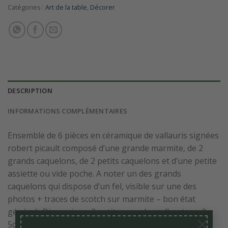
Catégories :
Art de la table
,
Décorer
DESCRIPTION
INFORMATIONS COMPLÉMENTAIRES
Ensemble de 6 pièces en céramique de vallauris signées
robert picault composé d’une grande marmite, de 2
grands caquelons, de 2 petits caquelons et d’une petite
assiette ou vide poche. A noter un des grands
caquelons qui dispose d’un fel, visible sur une des
photos + traces de scotch sur marmite – bon état
général- Dimensions: 2 petits caquelons: {hauteur: 2,
×
5cm – diamètre: 13cm – largeur avec la queue: 19cm} –