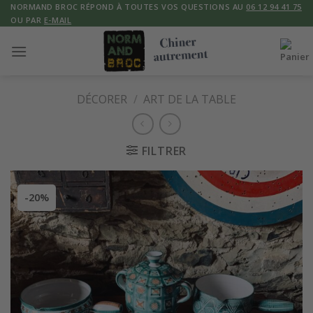
Skip
NORMAND BROC RÉPOND À TOUTES VOS QUESTIONS AU
06 12 94 41 75
OU PAR
E-MAIL
to
content
DÉCORER
/
ART DE LA TABLE
FILTRER
-20%