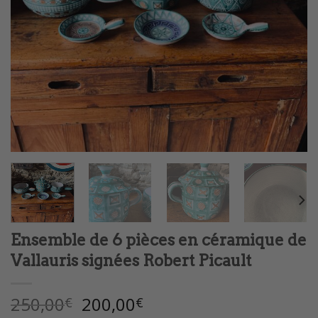
Ensemble de 6 pièces en céramique de
Vallauris signées Robert Picault
Le
Le
250,00
200,00
€
€