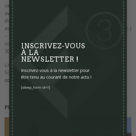
caquelon 1: {hauteur: 11cm – diamètre: 20cm – largeur
avec la queue: 34cm} – caquelon 2: {hauteur: 10cm –
diamètre: 22cm – largeur avec la queue: 33cm} – 1
assiette ou vide poche: {hauteur: 4cm – diamètre: 16cm }
– 1 marmite avec anses et couvercle {hauteur avec
couvercle: 21cm – sans: 15cm – largeur avec poignées:
INSCRIVEZ-VOUS
30cm – diamètre couvercle au max: 20cm}
À LA
NEWSLETTER !
Livraison possible
Si vous avez des questions avant votre achat,
Inscrivez-vous à la newsletter pour
être tenu au courant de notre actu !
contactez-nous
[sibwp_form id=1]
PRODUITS SIMILAIRES