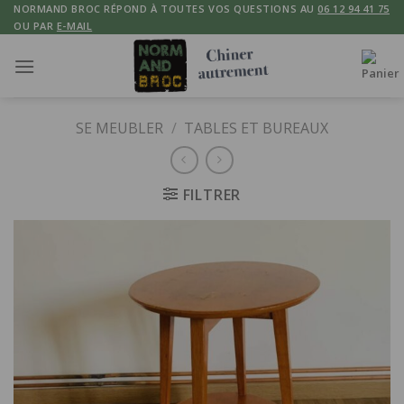
Skip
NORMAND BROC RÉPOND À TOUTES VOS QUESTIONS AU
06 12 94 41 75
OU PAR
E-MAIL
to
content
SE MEUBLER
/
TABLES ET BUREAUX
FILTRER