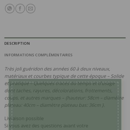
DESCRIPTION
INFORMATIONS COMPLÉMENTAIRES
Très joli guéridon des années 60 à deux niveaux,
matériaux et courbes typique de cette époque – Solide
et pratique – Quelques traces du temps et d’usage
×
dont taches, rayures, décolorations, frottements,
coups, et autres marques – {hauteur: 58cm – diamètre
plateau: 40cm – diamètre plateau bas: 36cm }.
Livraison possible
Si vous avez des questions avant votre