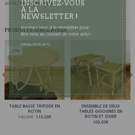
achat,
contactez-nous
INSCRIVEZ-VOUS
À LA
NEWSLETTER !
PRODUITS SIMILAIRES
Inscrivez-vous à la newsletter pour
être tenu au courant de notre actu !
-21%
[sibwp_form id=1]
TABLE BASSE TRIPODE EN
ENSEMBLE DE DEUX
ROTIN
TABLES GIGOGNES EN
ROTIN ET OSIER
Le
Le
140,00
€
110,00
€
prix
prix
100,00
€
initial
actuel
était :
est :
140,00€.
110,00€.