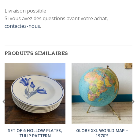
Livraison possible
INSCRIVEZ-VOUS
Si vous avez des questions avant votre achat,
À LA
contactez-nous
.
NEWSLETTER !
Inscrivez-vous à la newsletter pour
être tenu au courant de notre actu !
PRODUITS SIMILAIRES
[sibwp_form id=1]
SET OF 6 HOLLOW PLATES,
GLOBE XXL WORLD MAP –
TULIP PATTERN
1970’S