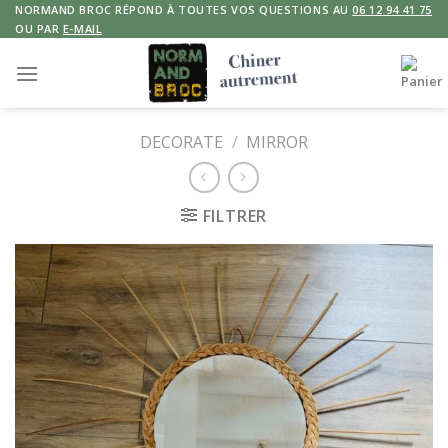
Skip
NORMAND BROC RÉPOND À TOUTES VOS QUESTIONS AU
06 12 94 41 75
OU PAR
E-MAIL
to
content
DECORATE
/
MIRROR
FILTRER