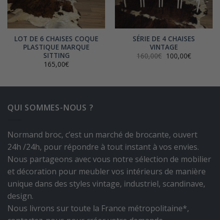
LOT DE 6 CHAISES COQUE
SÉRIE DE 4 CHAISES
PLASTIQUE MARQUE
VINTAGE
SITTING
Le
Le
160,00
€
100,00
€
prix
prix
165,00
€
initial
actuel
était :
est :
160,00€.
100,00€.
QUI SOMMES-NOUS ?
Normand broc, c’est un marché de brocante, ouvert
24h /24h, pour répondre à tout instant à vos envies.
Nous partageons avec vous notre sélection de mobilier
et décoration pour meubler vos intérieurs de manière
unique dans des styles vintage, industriel, scandinave,
design.
Nous livrons sur toute la France métropolitaine*,