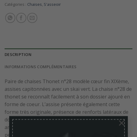
Catégories :
Chaises
,
S'asseoir
DESCRIPTION
INFORMATIONS COMPLÉMENTAIRES
Paire de chaises Thonet n°28 modèle cœur fin XIXème,
assises capitonnées avec un skaï vert. La chaise n°28 de
thonet se reconnaît facilement à son dossier ajouré en
forme de coeur. L’assise présente également cette
forme très originale, présence de renforts latéraux de
×
dossier.l’arceau d’entrejambe est de forme carrée à
angles arrondis – Sur la structure quelques tâches de
peinture blanche, marques et décoloration. Sur le skaï