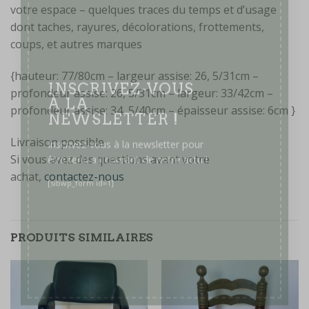
votre espace – quelques traces du temps et d’usage
dont taches, rayures, décolorations, frottements,
coups, et autres marques
{hauteur: 77/80cm – largeur assise: 26, 5/31cm –
profondeur assise: 26, 5/31cm – largeur: 33/42cm –
INSCRIVEZ-VOUS
profondeur assise: 34, 5/40cm – épaisseur assise: 6cm }
À LA
NEWSLETTER !
Livraison possible
Si vous avez des questions avant votre
Inscrivez-vous à la newsletter pour
achat,
contactez-nous
être tenu au courant de notre actu !
[sibwp_form id=1]
PRODUITS SIMILAIRES