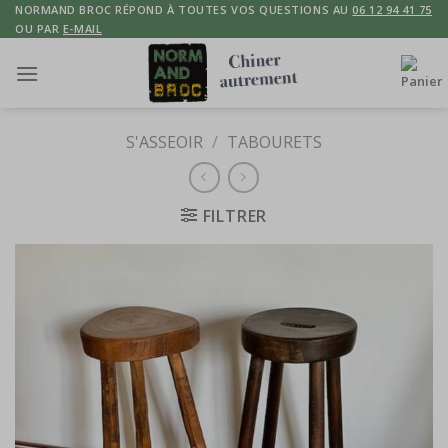
Skip
NORMAND BROC RÉPOND À TOUTES VOS QUESTIONS AU
06 12 94 41 75
OU PAR
E-MAIL
to
content
S'ASSEOIR
/
TABOURETS
FILTRER