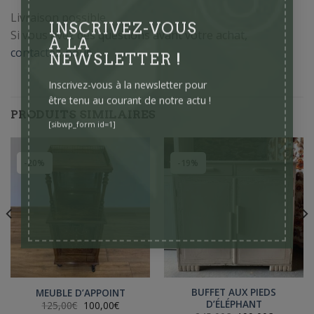
Livraison possible
Si vous avez des questions avant votre achat,
INSCRIVEZ-VOUS
contactez-nous
À LA
NEWSLETTER !
Inscrivez-vous à la newsletter pour
être tenu au courant de notre actu !
PRODUITS SIMILAIRES
[sibwp_form id=1]
-20%
-19%
BUFFET AUX PIEDS
MEUBLE D’APPOINT
D’ÉLÉPHANT
Le
Le
125,00
€
100,00
€
prix
prix