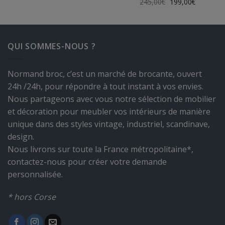
Le
Le
245,00
€
199,00
€
initial
actuel
prix
prix
était :
est :
initial
actuel
.
125,00€.
100,00€.
était :
est :
245,00€.
199,00€.
QUI SOMMES-NOUS ?
Normand broc, c’est un marché de brocante, ouvert
24h /24h, pour répondre à tout instant à vos envies.
Nous partageons avec vous notre sélection de mobilier
et décoration pour meubler vos intérieurs de manière
unique dans des styles vintage, industriel, scandinave,
design.
Nous livrons sur toute la France métropolitaine*,
contactez-nous pour créer votre demande
personnalisée.
* hors Corse