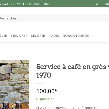
La boutiq
NS AU
06 12 94 41 75
OU PAR
E-MAIL
cherche
ur :
BLER
S’ÉCLAIRER
DÉCORER
JARDIN
NORMAND BROC
Service à café en grès
1970
100,00
€
Disponible !
Si vous ne trouvez pas de méthode de