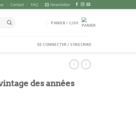
ue
Contact
FAQ
Newsletter
PANIER /
0,00
€
SE CONNECTER / S’INSCRIRE
 vintage des années