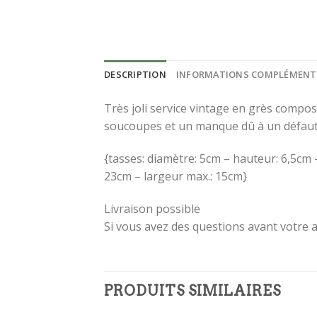
DESCRIPTION
INFORMATIONS COMPLÉMENT
Très joli service vintage en grès compos
soucoupes et un manque dû à un défaut 
{tasses: diamètre: 5cm – hauteur: 6,5cm
IN
23cm – largeur max.: 15cm}
LA
Livraison possible
Si vous avez des questions avant votre a
Inscr
être 
!
PRODUITS SIMILAIRES
[sibwp_