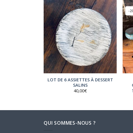
-2
LOT DE 6 ASSIETTES À DESSERT
E EN GRÈS
SALINS
,00
€
40,00
€
QUI SOMMES-NOUS ?