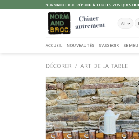
Skip
NORMAND BROC RÉPOND À TOUTES VOS QUESTIO
to
content
Re
po
ACCUEIL
NOUVEAUTÉS
S’ASSEOIR
SE MEU
DÉCORER
/
ART DE LA TABLE