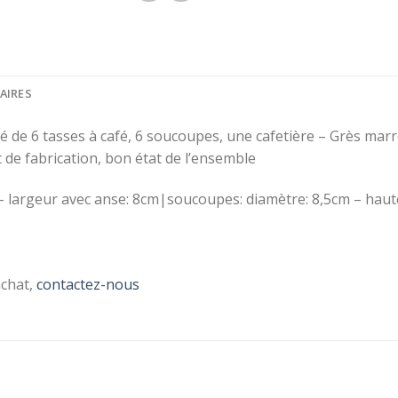
AIRES
é de 6 tasses à café, 6 soucoupes, une cafetière – Grès mar
de fabrication, bon état de l’ensemble
 – largeur avec anse: 8cm|soucoupes: diamètre: 8,5cm – haute
SCRIVEZ-VOUS À
 NEWSLETTER !
chat,
contactez-nous
ivez-vous à la newsletter pour
tenu au courant de notre actu
form id=1]