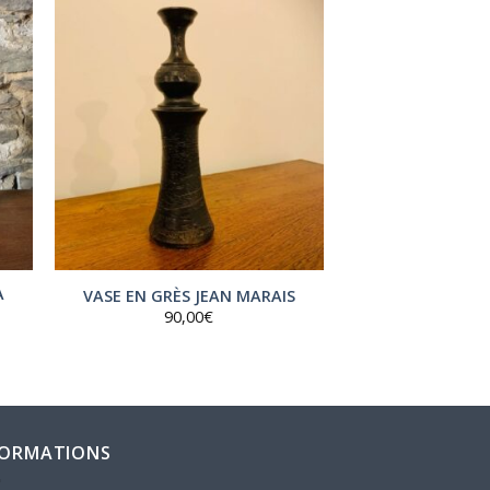
A
VASE EN GRÈS JEAN MARAIS
90,00
€
l
0€.
FORMATIONS