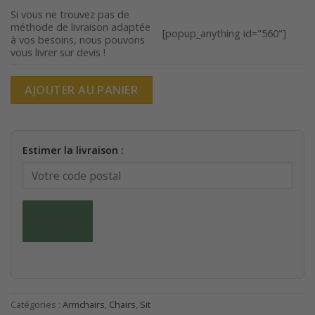
était :
est :
Si vous ne trouvez pas de
méthode de livraison adaptée
740,00€.
590,00€.
[popup_anything id="560"]
à vos besoins, nous pouvons
vous livrer sur devis !
AJOUTER AU PANIER
Estimer la livraison :
CALCULER
Catégories :
Armchairs
,
Chairs
,
Sit