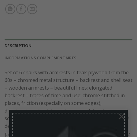
DESCRIPTION
INFORMATIONS COMPLÉMENTAIRES
Set of 6 chairs with armrests in teak plywood from the
60s – chromed metal structure – backrest and shell seat
– wooden armrests – beautiful lines: elongated
backrest – traces of time and use: chrome stitched in
places, friction (especially on some edges),
discolorations (mainly on the armrests) and patterns /
×
scratches from use – good general condition for these
designer armchairs, stackable, stable and solid – nice
patina – beautiful presence! – is perfect for both home