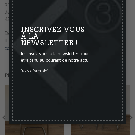
and office. Case to seize – {seat height: 40cm – seat
depth: 40cm – height: 84cm – width: 55cm – depth:
45cm}
INSCRIVEZ-VOUS
Delivery possible
À LA
If you have any questions before your purchase,
NEWSLETTER !
contact us
Inscrivez-vous à la newsletter pour
être tenu au courant de notre actu !
[sibwp_form id=1]
PRODUITS SIMILAIRES