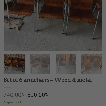
Set of 6 armchairs – Wood & metal
Le
Le
740,00
590,00
€
€
prix
prix
Disponible !
initial
actuel