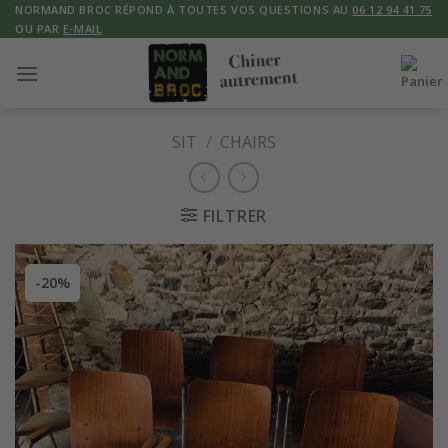
Skip
NORMAND BROC RÉPOND À TOUTES VOS QUESTIONS AU
06 12 94 41 75
OU PAR
E-MAIL
to
content
SIT
/
CHAIRS
FILTRER
-20%