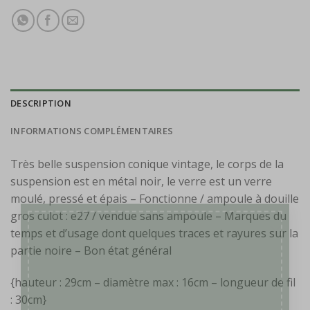
DESCRIPTION
INFORMATIONS COMPLÉMENTAIRES
Très belle suspension conique vintage, le corps de la
suspension est en métal noir, le verre est un verre
moulé, pressé et épais – Fonctionne / ampoule à douille
gros culot : e27 / vendue sans ampoule – Marques du
×
temps et d’usage dont quelques traces et rayures sur la
partie noire – Bon état général
{hauteur : 29cm – diamètre max : 16cm – longueur de fil
: 30cm}