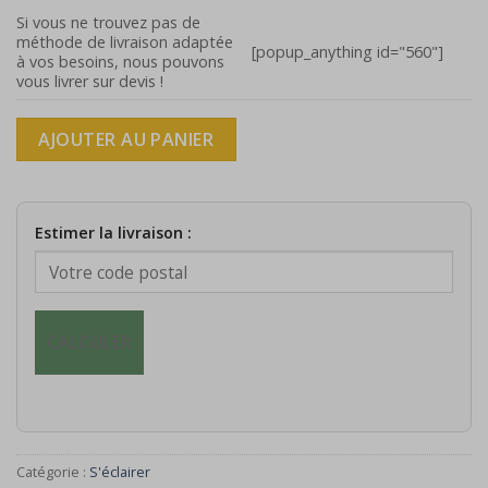
était :
est :
Si vous ne trouvez pas de
méthode de livraison adaptée
80,00€.
60,00€.
[popup_anything id="560"]
à vos besoins, nous pouvons
vous livrer sur devis !
AJOUTER AU PANIER
Estimer la livraison :
CALCULER
Catégorie :
S'éclairer