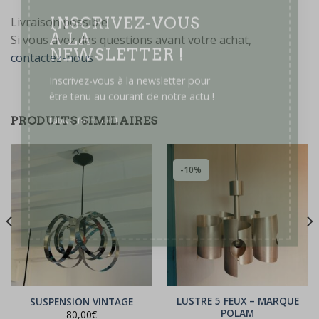
Livraison possible
Si vous avez des questions avant votre achat,
INSCRIVEZ-VOUS
À LA
contactez-nous
NEWSLETTER !
Inscrivez-vous à la newsletter pour
être tenu au courant de notre actu !
PRODUITS SIMILAIRES
[sibwp_form id=1]
-10%
LUSTRE 5 FEUX – MARQUE
SUSPENSION VINTAGE
POLAM
80,00
€