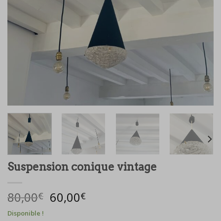
Suspension conique vintage
Le
Le
80,00
60,00
€
€
prix
prix
Disponible !
initial
actuel