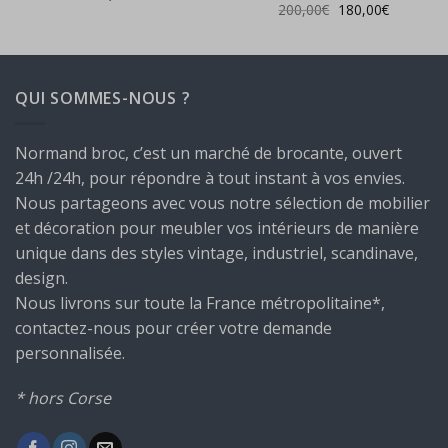
Le
Le
200,00
€
180,00
€
prix
prix
initial
actuel
était :
est :
200,00€.
180,00€.
QUI SOMMES-NOUS ?
Normand broc, c’est un marché de brocante, ouvert
24h /24h, pour répondre à tout instant à vos envies.
Nous partageons avec vous notre sélection de mobilier
et décoration pour meubler vos intérieurs de manière
unique dans des styles vintage, industriel, scandinave,
design.
Nous livrons sur toute la France métropolitaine*,
contactez-nous pour créer votre demande
personnalisée.
* hors Corse