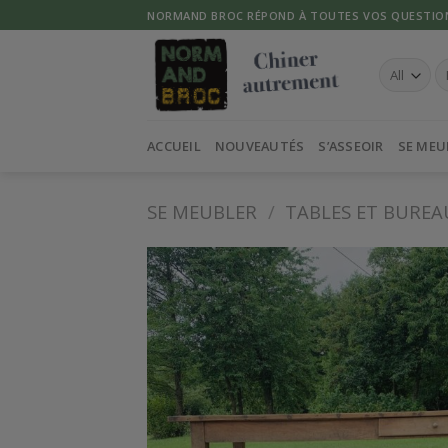
Skip
NORMAND BROC RÉPOND À TOUTES VOS QUESTIO
to
content
Re
po
ACCUEIL
NOUVEAUTÉS
S’ASSEOIR
SE MEU
SE MEUBLER
/
TABLES ET BUREA