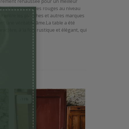
égèrement rehaussée pour un meilleur
ches (dont certaines rouges au niveau
×
ace entre les planches et autres marques
ent une véritable âme.La table a été
actère, à la fois rustique et élégant, qui
-11%