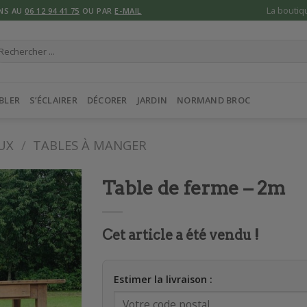
La boutiq
NS AU
06 12 94 41 75
OU PAR
E-MAIL
cherche
ur :
BLER
S’ÉCLAIRER
DÉCORER
JARDIN
NORMAND BROC
UX
/
TABLES À MANGER
Table de ferme – 2m
Cet article a été vendu !
Estimer la livraison :