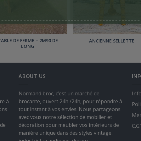
TABLE DE FERME – 2M90 DE
ANCIENNE SELLETTE
LONG
ABOUT US
IN
Normand broc, c’est un marché de
Inf
re à
brocante, ouvert 24h /24h, pour répondre à
Poli
ons
tout instant à vos envies. Nous partageons
Men
avec vous notre sélection de mobilier et
 de
décoration pour meubler vos intérieurs de
C.G
manière unique dans des styles vintage,
industriel, scandinave, design.