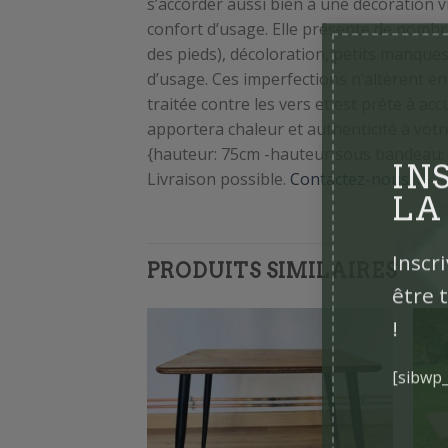
s’accorder aussi bien à une décoration 
confort d’usage. Elle présente de nombr
des pieds), décoloration, petits manques
d’usage. Ces imperfections n’altèrent en 
traitée contre les vers et est prête à ac
apportera chaleur et authenticité à votr
{hauteur: 75cm -hauteur sous bandeau: 6
Livraison possible.
Contactez-nous
.
IN
LA
PRODUITS SIMILAIRES
Inscr
être 
!
[sibwp_