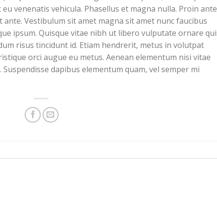
 eu venenatis vehicula. Phasellus et magna nulla. Proin ante
rat ante. Vestibulum sit amet magna sit amet nunc faucibus
stique ipsum. Quisque vitae nibh ut libero vulputate ornare qui
dum risus tincidunt id. Etiam hendrerit, metus in volutpat
tristique orci augue eu metus. Aenean elementum nisi vitae
sus. Suspendisse dapibus elementum quam, vel semper mi
sted in
Uncategorized
. Bookmark the
permalink
.