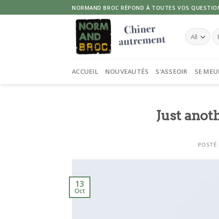
Skip
NORMAND BROC RÉPOND À TOUTES VOS QUESTIO
to
content
Re
po
ACCUEIL
NOUVEAUTÉS
S’ASSEOIR
SE MEU
Just anot
POSTÉ
13
Oct