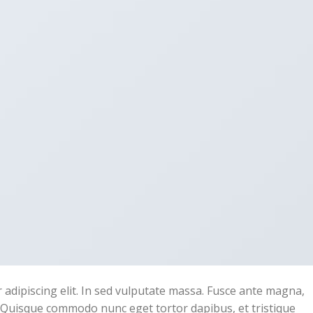
adipiscing elit. In sed vulputate massa. Fusce ante magna,
ibh. Quisque commodo nunc eget tortor dapibus, et tristique