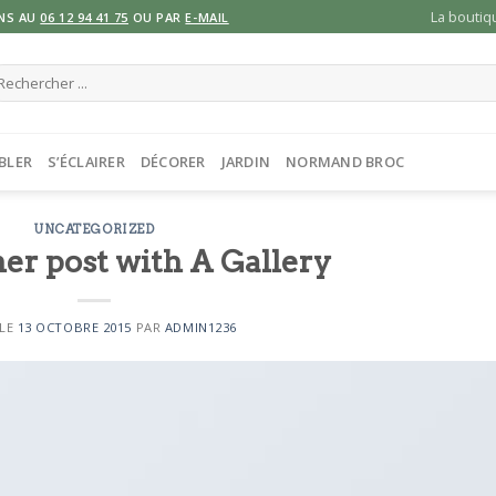
La boutiq
NS AU
06 12 94 41 75
OU PAR
E-MAIL
cherche
ur :
BLER
S’ÉCLAIRER
DÉCORER
JARDIN
NORMAND BROC
UNCATEGORIZED
her post with A Gallery
 LE
13 OCTOBRE 2015
PAR
ADMIN1236