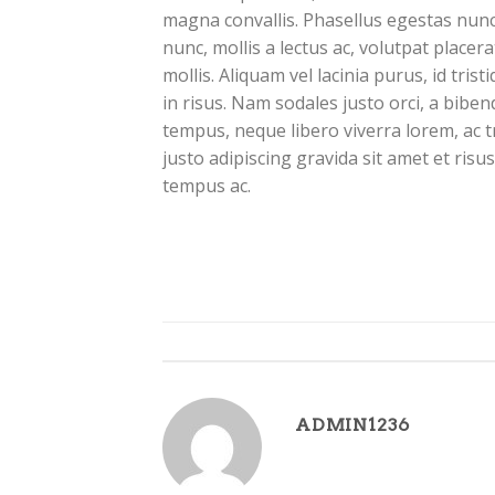
magna convallis. Phasellus egestas nunc
nunc, mollis a lectus ac, volutpat place
mollis. Aliquam vel lacinia purus, id tri
in risus. Nam sodales justo orci, a biben
tempus, neque libero viverra lorem, ac 
justo adipiscing gravida sit amet et ri
tempus ac.
This entry was po
ADMIN1236