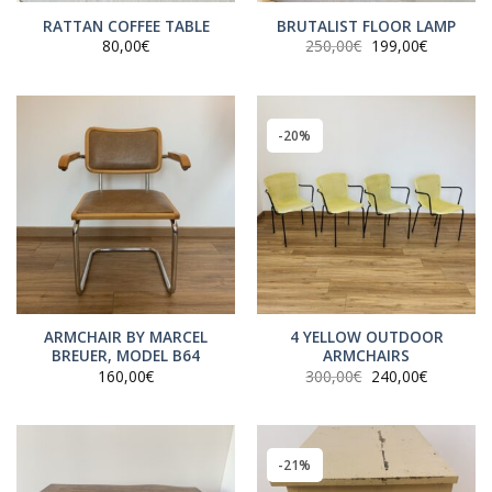
RATTAN COFFEE TABLE
BRUTALIST FLOOR LAMP
Le
Le
80,00
€
250,00
€
199,00
€
prix
prix
initial
actuel
était :
est :
250,00€.
199,00€.
-20%
ARMCHAIR BY MARCEL
4 YELLOW OUTDOOR
BREUER, MODEL B64
ARMCHAIRS
Le
Le
160,00
€
300,00
€
240,00
€
prix
prix
initial
actuel
était :
est :
300,00€.
240,00€.
-21%