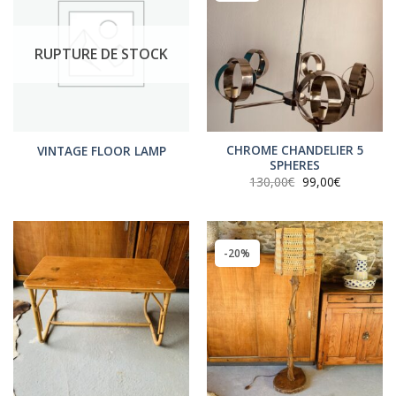
RUPTURE DE STOCK
CHROME CHANDELIER 5
VINTAGE FLOOR LAMP
SPHERES
Le
Le
130,00
€
99,00
€
prix
prix
initial
actuel
était :
est :
130,00€.
99,00€.
-20%