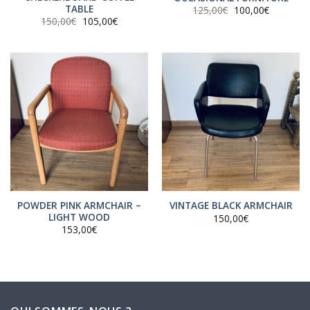
TABLE
Le
Le
125,00
€
100,00
€
prix
prix
Le
Le
150,00
€
105,00
€
initial
actuel
prix
prix
était :
est :
initial
actuel
125,00€.
100,00€.
était :
est :
150,00€.
105,00€.
POWDER PINK ARMCHAIR –
VINTAGE BLACK ARMCHAIR
LIGHT WOOD
150,00
€
153,00
€