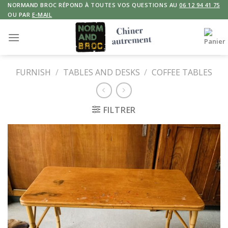
Skip
NORMAND BROC RÉPOND À TOUTES VOS QUESTIONS AU
06 12 94 41 75
OU PAR
E-MAIL
to
content
FURNISH
/
TABLES AND DESKS
/
COFFEE TABLES
FILTRER