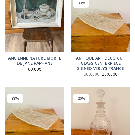
-33%
ANCIENNE NATURE MORTE
ANTIQUE ART DECO CUT
DE JANE RAPHANE
GLASS CENTERPIECE
SIGNED VERLYS FRANCE
80,00
€
Le
Le
300,00
€
200,00
€
prix
prix
initial
actuel
était :
est :
300,00€.
200,00€.
-33%
-20%