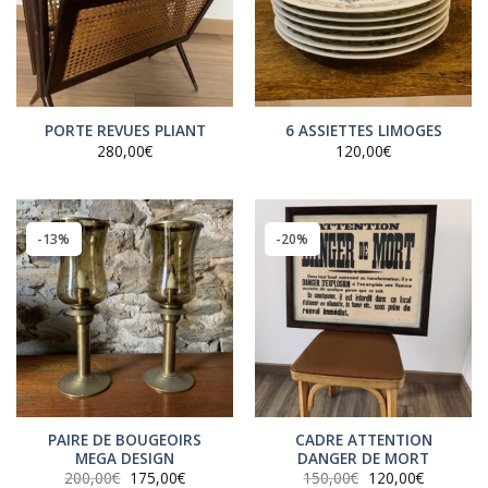
PORTE REVUES PLIANT
6 ASSIETTES LIMOGES
280,00
€
120,00
€
-13%
-20%
PAIRE DE BOUGEOIRS
CADRE ATTENTION
MEGA DESIGN
DANGER DE MORT
Le
Le
Le
Le
200,00
€
175,00
€
150,00
€
120,00
€