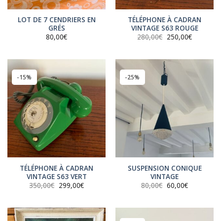
LOT DE 7 CENDRIERS EN
TÉLÉPHONE À CADRAN
GRÉS
VINTAGE S63 ROUGE
Le
Le
80,00
€
280,00
€
250,00
€
prix
prix
initial
actuel
était :
est :
280,00€.
250,00€.
-15%
-25%
TÉLÉPHONE À CADRAN
SUSPENSION CONIQUE
VINTAGE S63 VERT
VINTAGE
Le
Le
Le
Le
350,00
€
299,00
€
80,00
€
60,00
€
prix
prix
prix
prix
initial
actuel
initial
actuel
était :
est :
était :
est :
350,00€.
299,00€.
80,00€.
60,00€.