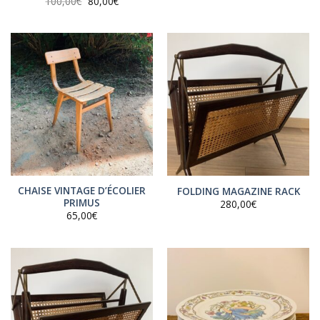
Le
Le
100,00
€
80,00
€
prix
prix
initial
actuel
était :
est :
100,00€.
80,00€.
CHAISE VINTAGE D’ÉCOLIER
FOLDING MAGAZINE RACK
PRIMUS
280,00
€
65,00
€