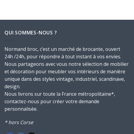
prix
prix
prix
prix
initial
actuel
initial
actuel
était :
est :
était :
est :
200,00€.
175,00€.
150,00€.
120,00€.
QUI SOMMES-NOUS ?
Normand broc, c’est un marché de brocante, ouvert
24h /24h, pour répondre à tout instant à vos envies.
Nous partageons avec vous notre sélection de mobilier
et décoration pour meubler vos intérieurs de manière
unique dans des styles vintage, industriel, scandinave,
design.
Nous livrons sur toute la France métropolitaine*,
contactez-nous pour créer votre demande
personnalisée.
* hors Corse