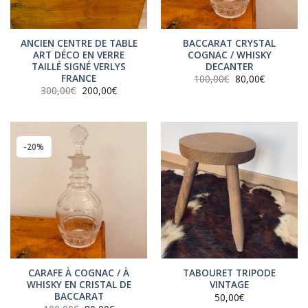
ANCIEN CENTRE DE TABLE
BACCARAT CRYSTAL
ART DÉCO EN VERRE
COGNAC / WHISKY
TAILLÉ SIGNÉ VERLYS
DECANTER
FRANCE
Le
Le
100,00
€
80,00
€
prix
prix
Le
Le
300,00
€
200,00
€
initial
actuel
prix
prix
était :
est :
initial
actuel
100,00€.
80,00€.
était :
est :
300,00€.
200,00€.
-20%
CARAFE À COGNAC / À
TABOURET TRIPODE
WHISKY EN CRISTAL DE
VINTAGE
BACCARAT
50,00
€