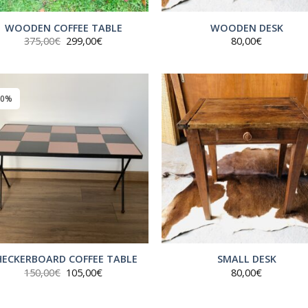
WOODEN COFFEE TABLE
WOODEN DESK
Le
Le
375,00
€
299,00
€
80,00
€
prix
prix
initial
actuel
était :
est :
375,00€.
299,00€.
30%
HECKERBOARD COFFEE TABLE
SMALL DESK
Le
Le
150,00
€
105,00
€
80,00
€
prix
prix
initial
actuel
était :
est :