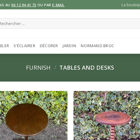
La boutiq
NS AU
06 12 94 41 75
OU PAR
E-MAIL
cherche
ur :
BLER
S’ÉCLAIRER
DÉCORER
JARDIN
NORMAND BROC
FURNISH
/
TABLES AND DESKS