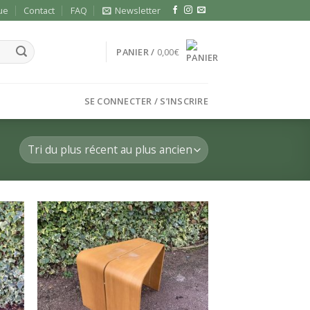
ue
Contact
FAQ
Newsletter
PANIER /
0,00
€
SE CONNECTER / S’INSCRIRE