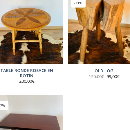
-21%
TABLE RONDE ROSACE EN
OLD LOG
ROTIN
Le
Le
125,00
€
99,00
€
prix
prix
200,00
€
initial
actue
était :
est :
125,00€.
99,00
27%