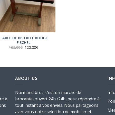
TABLE DE BISTROT ROUGE
FISCHEL
Le
Le
165,00
€
120,00
€
prix
prix
initial
actuel
était :
est :
165,00€.
120,00€.
ABOUT US
IN
Normand broc, c’est un marché de
Inf
re à
brocante, ouvert 24h /24h, pour répondre à
Poli
ons
tout instant à vos envies. Nous partageons
Men
avec vous notre sélection de mobilier et