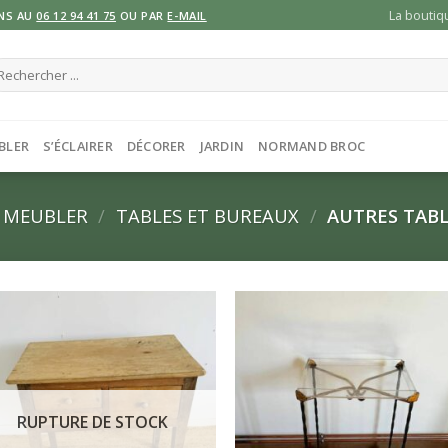
La boutiq
NS AU
06 12 94 41 75
OU PAR
E-MAIL
cherche
ur :
BLER
S’ÉCLAIRER
DÉCORER
JARDIN
NORMAND BROC
 MEUBLER
/
TABLES ET BUREAUX
/
AUTRES TABL
RUPTURE DE STOCK