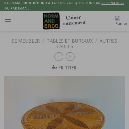
Skip
NORMAND BROC RÉPOND À TOUTES VOS QUESTIONS AU
06 12 94 41 75
OU PAR
E-MAIL
to
content
SE MEUBLER
/
TABLES ET BUREAUX
/
AUTRES
TABLES
FILTRER