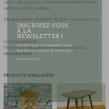
noter – Nous avons un tabouret du même style en
vente sur notre boutique
{hauteur: 64cm – diamètre: 76, 5cm – épaisseur: 2cm}
INSCRIVEZ-VOUS
À LA
NEWSLETTER !
Livraison possible
Si vous avez des questions avant votre achat,
Inscrivez-vous à la newsletter pour
contactez-nous
être tenu au courant de notre actu !
[sibwp_form id=1]
PRODUITS SIMILAIRES