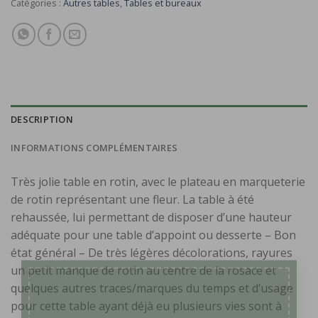
Catégories :
Autres tables
,
Tables et bureaux
DESCRIPTION
INFORMATIONS COMPLÉMENTAIRES
Très jolie table en rotin, avec le plateau en marqueterie
de rotin représentant une fleur. La table à été
rehaussée, lui permettant de disposer d’une hauteur
adéquate pour une table d’appoint ou desserte – Bon
état général – De très légères décolorations, rayures
un petit manque de rotin au centre de la rosace et
×
quelques autres traces/marques du temps et d’usage
pour cette table ayant déjà eu plusieurs vies sont à