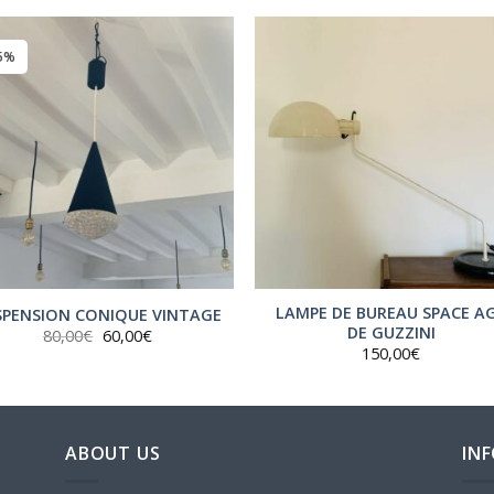
5%
LAMPE DE BUREAU SPACE A
SPENSION CONIQUE VINTAGE
DE GUZZINI
Le
Le
80,00
€
60,00
€
prix
prix
150,00
€
initial
actuel
était :
est :
80,00€.
60,00€.
ABOUT US
IN