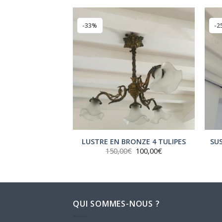
-33%
-2
 BRUTALISTE
LUSTRE EN BRONZE 4 TULIPES
SU
Le
Le
Le
Le
€
15,00
€
150,00
€
100,00
€
prix
prix
prix
prix
initial
actuel
initial
actuel
était :
est :
était :
est :
250,00€.
15,00€.
150,00€.
100,00€.
QUI SOMMES-NOUS ?