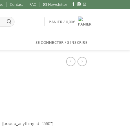
ue
Contact
FAQ
Newsletter
PANIER /
0,00
€
SE CONNECTER / S’INSCRIRE
[popup_anything id="560"]