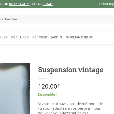
La boutiq
NS AU
06 12 94 41 75
OU PAR
E-MAIL
cherche
ur :
BLER
S’ÉCLAIRER
DÉCORER
JARDIN
NORMAND BROC
️Suspension vintage
120,00
€
Disponible !
Si vous ne trouvez pas de méthode de
livraison adaptée à vos besoins, nous
pouvons vous livrer sur devis !