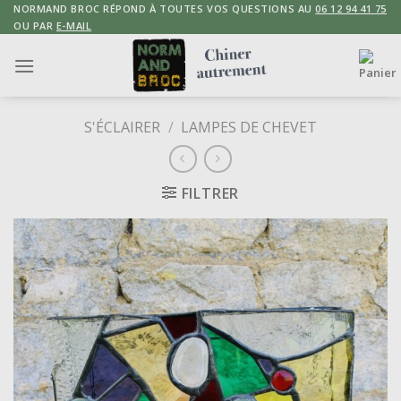
Skip
NORMAND BROC RÉPOND À TOUTES VOS QUESTIONS AU
06 12 94 41 75
OU PAR
E-MAIL
to
content
S'ÉCLAIRER
/
LAMPES DE CHEVET
FILTRER