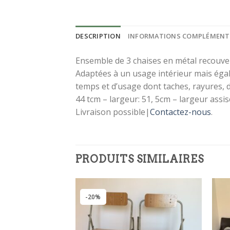
DESCRIPTION
INFORMATIONS COMPLÉMENT
Ensemble de 3 chaises en métal recouvert
Adaptées à un usage intérieur mais égal
temps et d’usage dont taches, rayures, 
44 tcm – largeur: 51, 5cm – largeur assi
IN
Livraison possible|
Contactez-nous
.
LA
Inscr
PRODUITS SIMILAIRES
être 
!
-20%
[sibwp_