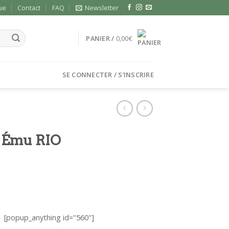
ue
Contact
FAQ
Newsletter
PANIER /
0,00
€
SE CONNECTER / S’INSCRIRE
s Ému RIO
[popup_anything id="560"]