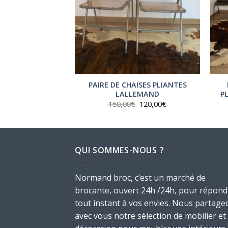
ASSE OU DE
PAIRE DE CHAISES PLIANTES
MINÉE
LALLEMAND
P
Le
Le
,00
€
150,00
€
120,00
€
prix
prix
initial
actuel
était :
est :
150,00€.
120,00€.
QUI SOMMES-NOUS ?
Normand broc, c’est un marché de
brocante, ouvert 24h /24h, pour répond
tout instant à vos envies. Nous partage
avec vous notre sélection de mobilier et