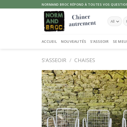
Skip
NORMAND BROC RÉPOND À TOUTES VOS QUESTIO
to
content
Re
po
ACCUEIL
NOUVEAUTÉS
S’ASSEOIR
SE MEU
S'ASSEOIR
/
CHAISES