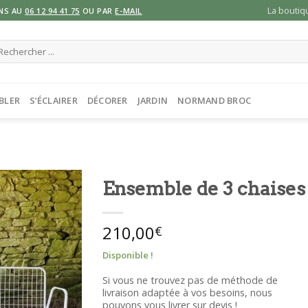
La boutiq
NS AU
06 12 94 41 75
OU PAR
E-MAIL
cherche
ur :
BLER
S’ÉCLAIRER
DÉCORER
JARDIN
NORMAND BROC
Ensemble de 3 chaise
210,00
€
Disponible !
Si vous ne trouvez pas de méthode de
livraison adaptée à vos besoins, nous
pouvons vous livrer sur devis !