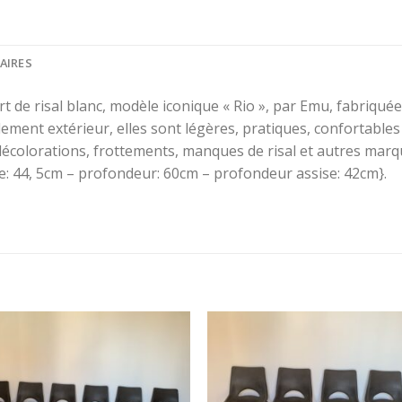
AIRES
 de risal blanc, modèle iconique « Rio », par Emu, fabriquée
ement extérieur, elles sont légères, pratiques, confortables
décolorations, frottements, manques de risal et autres marq
se: 44, 5cm – profondeur: 60cm – profondeur assise: 42cm}.
SCRIVEZ-VOUS À
 NEWSLETTER !
ivez-vous à la newsletter pour
tenu au courant de notre actu
form id=1]