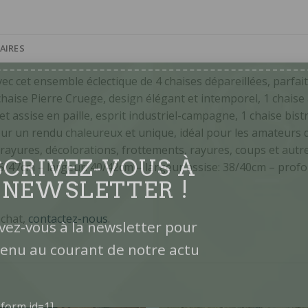
AIRES
ec cet ensemble éclectique de 4 chaises dépareillées, parfai
haise Pierre Cruege, design élégant et intemporel, 1 chaise a
et assise en paille, esprit industriel-campagne, 1 chaise bis
ur un rendu chaleureux et unique, idéal pour les amateurs 
 rayures, décolorations, frottements, rayures, coups et aut
 5/47cm – largeur: 40/42cm – largeur assise: 38/40cm – prof
SCRIVEZ-VOUS À
 NEWSLETTER !
achat,
contactez-nous
.
ivez-vous à la newsletter pour
tenu au courant de notre actu