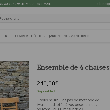
La boutiq
NS AU
06 12 94 41 75
OU PAR
E-MAIL
cherche
ur :
BLER
S’ÉCLAIRER
DÉCORER
JARDIN
NORMAND BROC
Ensemble de 4 chaises
240,00
€
Disponible !
Si vous ne trouvez pas de méthode de
livraison adaptée à vos besoins, nous
pouvons vous livrer sur devis !