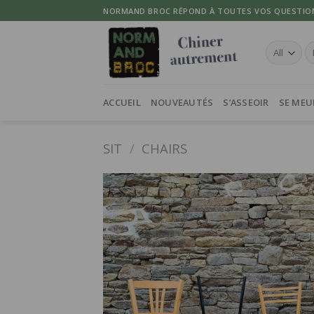
Skip
NORMAND BROC RÉPOND À TOUTES VOS QUESTIO
to
content
Re
po
ACCUEIL
NOUVEAUTÉS
S’ASSEOIR
SE MEU
SIT
/
CHAIRS