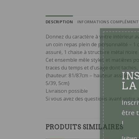
DESCRIPTION
INFORMATIONS COMPLÉMENT
Donnez du caractère à votre intérieur av
un coin repas plein de personnalité – 1 c
assuré, 1 chaise à structure métal noire 
Cet ensemble mêle styles et matières po
traces du temps et d’usage dont taches,
{hauteur: 81/87cm – hauteur assise: 44,
IN
5/39, 5cm}
LA
Livraison possible
Si vous avez des questions avant votre 
Inscr
être 
PRODUITS SIMILAIRES
!