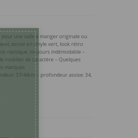
t pour une salle à manger originale ou
×
vec assise en vinyle vert, look rétro
trot classique, toujours indémodable –
de mobilier de caractère – Quelques
res marques
ondeur: 37/44cm – profondeur assise: 34,