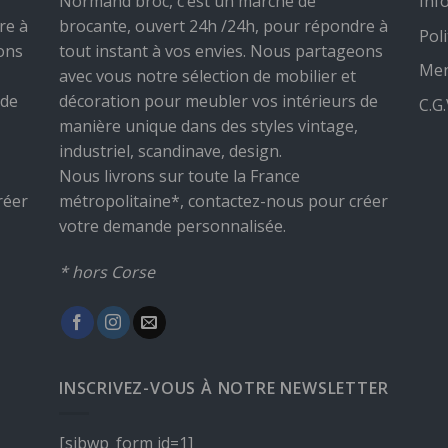
Normand broc, c’est un marché de
Inf
re à
brocante, ouvert 24h /24h, pour répondre à
Poli
ons
tout instant à vos envies. Nous partageons
Men
avec vous notre sélection de mobilier et
 de
décoration pour meubler vos intérieurs de
C.G
manière unique dans des styles vintage,
industriel, scandinave, design.
Nous livrons sur toute la France
réer
métropolitaine*, contactez-nous pour créer
votre demande personnalisée.
* hors Corse
INSCRIVEZ-VOUS À NOTRE NEWSLETTER
[sibwp_form id=1]