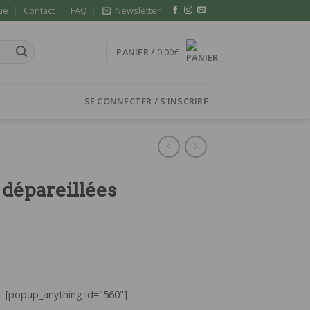
ue
Contact
FAQ
Newsletter
PANIER /
0,00
€
SE CONNECTER / S’INSCRIRE
 dépareillées
[popup_anything id="560"]