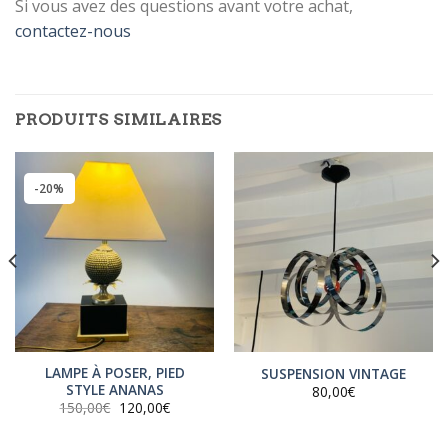
INSCRIVEZ-VOUS
Si vous avez des questions avant votre achat,
À LA
contactez-nous
NEWSLETTER !
Inscrivez-vous à la newsletter pour
être tenu au courant de notre actu !
PRODUITS SIMILAIRES
[sibwp_form id=1]
-20%
LAMPE À POSER, PIED
SUSPENSION VINTAGE
STYLE ANANAS
80,00
€
Le
Le
150,00
€
120,00
€
prix
prix
initial
actuel
était :
est :