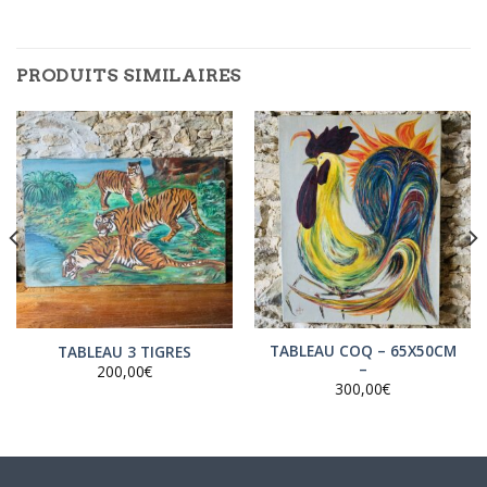
À LA
NEWSLETTER !
Inscrivez-vous à la newsletter pour
PRODUITS SIMILAIRES
être tenu au courant de notre actu !
[sibwp_form id=1]
TABLEAU COQ – 65X50CM
TABLEAU 3 TIGRES
–
200,00
€
300,00
€