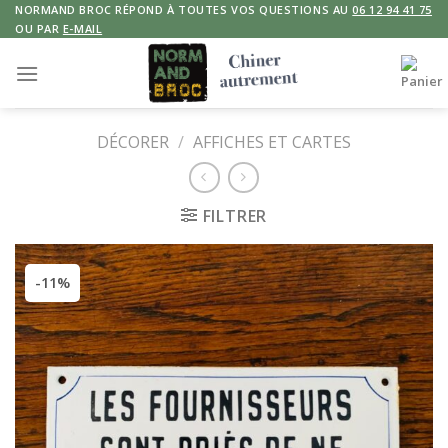
Skip
NORMAND BROC RÉPOND À TOUTES VOS QUESTIONS AU
06 12 94 41 75
OU PAR
E-MAIL
to
content
DÉCORER
/
AFFICHES ET CARTES
FILTRER
-11%