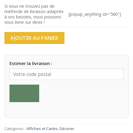
était :
est :
Si vous ne trouvez pas de
méthode de livraison adaptée
220,00€.
195,00€.
[popup_anything id="560"]
à vos besoins, nous pouvons
vous livrer sur devis !
AJOUTER AU PANIER
Estimer la livraison :
CALCULER
Catégories :
Affiches et Cartes
,
Décorer