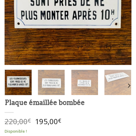
Plaque émaillée bombée
Le
Le
220,00
195,00
€
€
prix
prix
Disponible !
initial
actuel