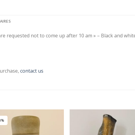
AIRES
are requested not to come up after 10 am » – Black and whi
purchase,
contact us
0%