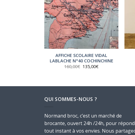
AFFICHE SCOLAIRE VIDAL
 – 65X50CM –
LABLACHE N°40 COCHINCHINE
,00
€
Le
Le
160,00
€
135,00
€
prix
prix
initial
actuel
était :
est :
160,00€.
135,00€.
QUI SOMMES-NOUS ?
Normand broc, c’est un marché de
brocante, ouvert 24h /24h, pour répond
tout instant à vos envies. Nous partage