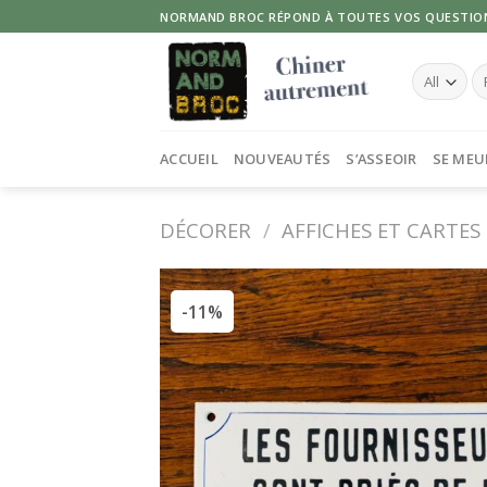
Skip
NORMAND BROC RÉPOND À TOUTES VOS QUESTIO
to
content
Re
po
ACCUEIL
NOUVEAUTÉS
S’ASSEOIR
SE MEU
DÉCORER
/
AFFICHES ET CARTES
-11%