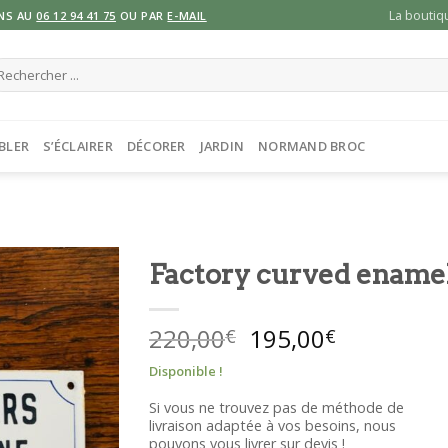
La boutiq
NS AU
06 12 94 41 75
OU PAR
E-MAIL
cherche
ur :
BLER
S’ÉCLAIRER
DÉCORER
JARDIN
NORMAND BROC
Factory curved enamel
Le
Le
220,00
195,00
€
€
prix
prix
Disponible !
initial
actuel
était :
est :
Si vous ne trouvez pas de méthode de
livraison adaptée à vos besoins, nous
220,00€.
195,00€.
pouvons vous livrer sur devis !