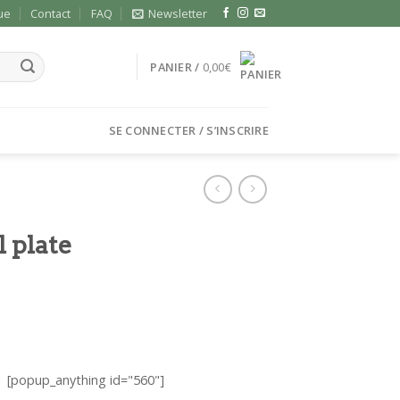
ue
Contact
FAQ
Newsletter
PANIER /
0,00
€
SE CONNECTER / S’INSCRIRE
 plate
[popup_anything id="560"]