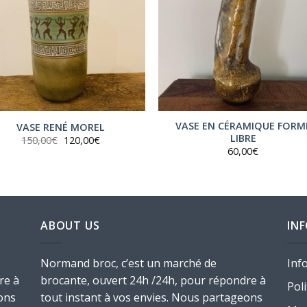
VASE EN CÉRAMIQUE FORM
VASE RENÉ MOREL
LIBRE
Le
Le
150,00
€
120,00
€
prix
prix
60,00
€
initial
actuel
était :
est :
150,00€.
120,00€.
ABOUT US
IN
Normand broc, c’est un marché de
Inf
re à
brocante, ouvert 24h /24h, pour répondre à
Poli
ons
tout instant à vos envies. Nous partageons