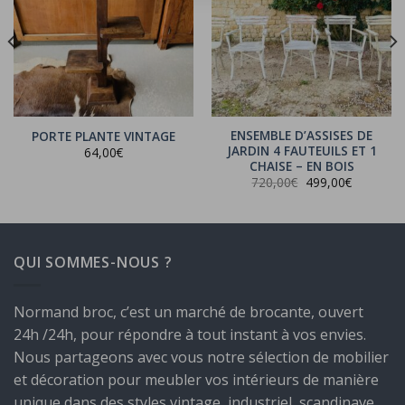
ENSEMBLE D’ASSISES DE
PORTE PLANTE VINTAGE
JARDIN 4 FAUTEUILS ET 1
64,00
€
CHAISE – EN BOIS
Le
Le
720,00
€
499,00
€
prix
prix
initial
actuel
était :
est :
720,00€.
499,00€.
QUI SOMMES-NOUS ?
Normand broc, c’est un marché de brocante, ouvert
24h /24h, pour répondre à tout instant à vos envies.
Nous partageons avec vous notre sélection de mobilier
et décoration pour meubler vos intérieurs de manière
unique dans des styles vintage, industriel, scandinave,