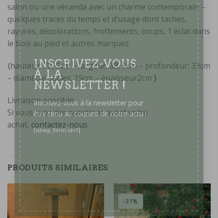
salon ou une véranda avec un charme contemporain –
quelques traces du temps et d’usage dont taches,
rayures, décolorations, frottements, coups, 1 éclat dans
le bois au pied et autres marques
{hauteur: 70, 5cm – largeur: 38, 5cm – profondeur: 33cm
INSCRIVEZ-VOUS
– diamètre socles: 19cm – épaisseur2cm
}
À LA
NEWSLETTER !
Livraison possible
Si vous avez des questions avant votre
Inscrivez-vous à la newsletter pour
achat,
contactez-nous
être tenu au courant de notre actu !
[sibwp_form id=1]
PRODUITS SIMILAIRES
-31%