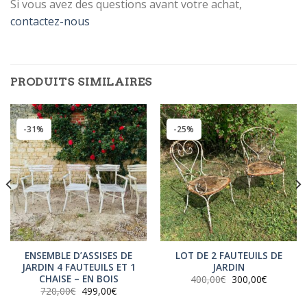
Si vous avez des questions avant votre achat,
contactez-nous
INSCRIVEZ-VOUS
À LA
NEWSLETTER !
PRODUITS SIMILAIRES
Inscrivez-vous à la newsletter pour
être tenu au courant de notre actu !
[sibwp_form id=1]
-31%
-25%
ENSEMBLE D’ASSISES DE
LOT DE 2 FAUTEUILS DE
JARDIN 4 FAUTEUILS ET 1
JARDIN
CHAISE – EN BOIS
Le
Le
400,00
€
300,00
€
prix
prix
Le
Le
720,00
€
499,00
€
initial
actuel
prix
prix
était :
est :