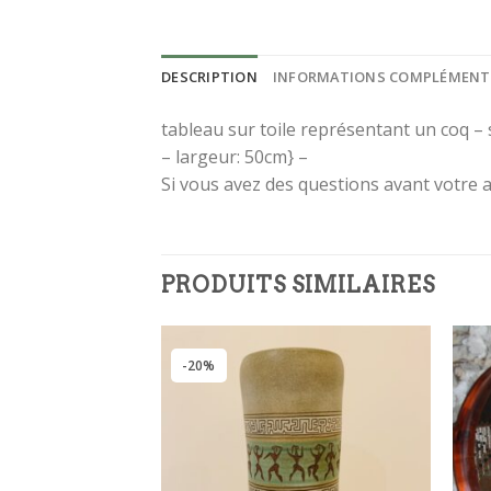
DESCRIPTION
INFORMATIONS COMPLÉMENT
tableau sur toile représentant un coq – 
– largeur: 50cm} –
IN
Si vous avez des questions avant votre 
LA
Inscr
PRODUITS SIMILAIRES
être 
!
-20%
[sibwp_