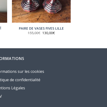
E
PAIRE DE VASES FIVES LILLE
Le
Le
155,00
€
130,00
€
prix
prix
initial
actuel
était :
est :
155,00€.
130,00€.
FORMATIONS
ormations sur les cookies
tique de confidentialité
tions Légales
.V