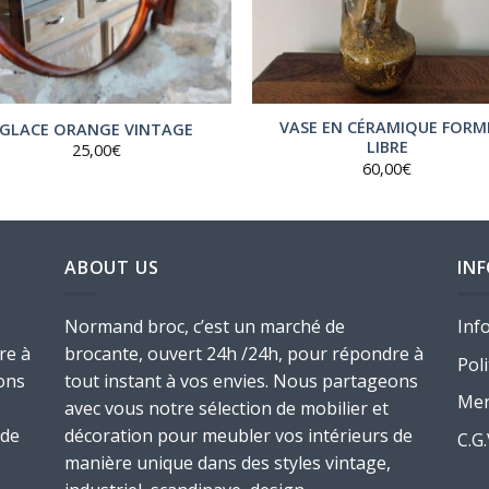
VASE EN CÉRAMIQUE FORM
GLACE ORANGE VINTAGE
LIBRE
25,00
€
60,00
€
ABOUT US
IN
Normand broc, c’est un marché de
Inf
re à
brocante, ouvert 24h /24h, pour répondre à
Poli
ons
tout instant à vos envies. Nous partageons
Men
avec vous notre sélection de mobilier et
 de
décoration pour meubler vos intérieurs de
C.G
manière unique dans des styles vintage,