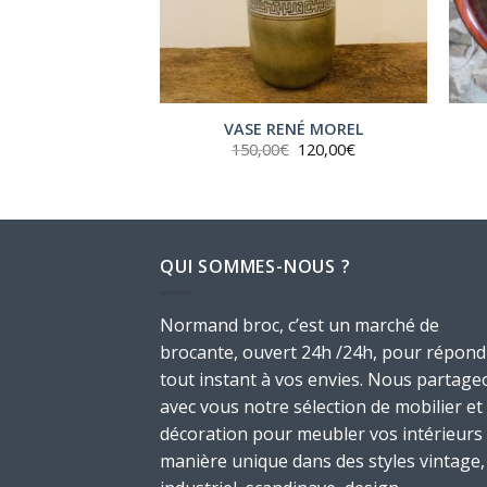
SE RONDE EN
VASE RENÉ MOREL
TIN
Le
Le
150,00
€
120,00
€
prix
prix
,00
€
initial
actuel
était :
est :
150,00€.
120,00€.
QUI SOMMES-NOUS ?
Normand broc, c’est un marché de
brocante, ouvert 24h /24h, pour répond
tout instant à vos envies. Nous partage
avec vous notre sélection de mobilier et
décoration pour meubler vos intérieurs
manière unique dans des styles vintage,