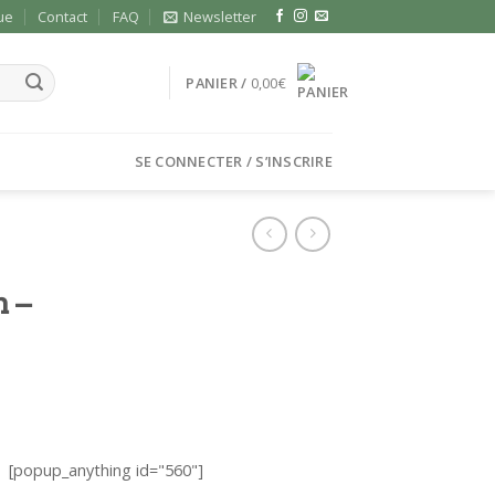
ue
Contact
FAQ
Newsletter
PANIER /
0,00
€
SE CONNECTER / S’INSCRIRE
 –
[popup_anything id="560"]