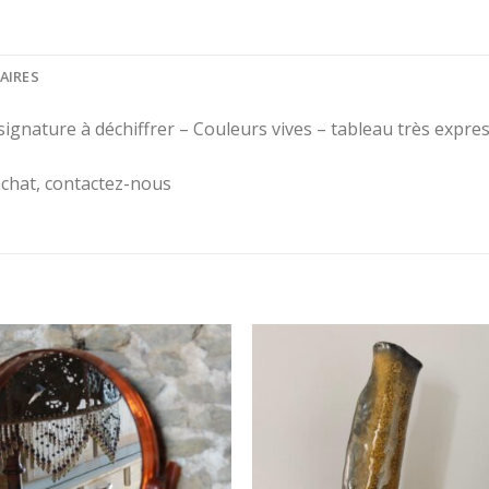
AIRES
signature à déchiffrer – Couleurs vives – tableau très expre
SCRIVEZ-VOUS À
achat, contactez-nous
 NEWSLETTER !
ivez-vous à la newsletter pour
tenu au courant de notre actu
form id=1]