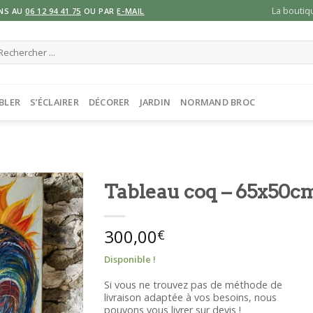
La boutiq
NS AU
06 12 94 41 75
OU PAR
E-MAIL
cherche
ur :
BLER
S’ÉCLAIRER
DÉCORER
JARDIN
NORMAND BROC
Tableau coq – 65x50cm
300,00
€
Disponible !
Si vous ne trouvez pas de méthode de
livraison adaptée à vos besoins, nous
pouvons vous livrer sur devis !