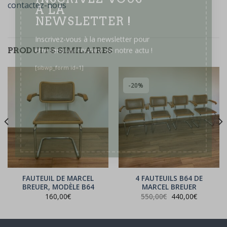
contactez-nous
INSCRIVEZ-VOUS
À LA
NEWSLETTER !
PRODUITS SIMILAIRES
Inscrivez-vous à la newsletter pour
être tenu au courant de notre actu !
[sibwp_form id=1]
-20%
FAUTEUIL DE MARCEL
4 FAUTEUILS B64 DE
BREUER, MODÈLE B64
MARCEL BREUER
Le
Le
160,00
€
550,00
€
440,00
€
prix
prix
initial
actuel
était :
est :
550,00€.
440,00€.