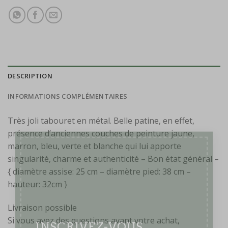
DESCRIPTION
INFORMATIONS COMPLÉMENTAIRES
Très joli tabouret en métal. Belle patine, en effet,
présence d’anciennes couches de peinture jaune,
marron, bleu, verte et blanche qui lui apporte
×
singularité, charme et authenticité – Bon état général –
{ diamètre assise: 25 cm – diamètre pied: 38 cm –
hauteur: 32cm }
Livraison possible
Si vous avez des questions avant votre achat,