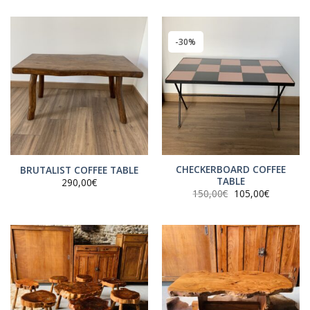
initial
actuel
était :
est :
375,00€.
299,00€.
-30%
CHECKERBOARD COFFEE
BRUTALIST COFFEE TABLE
TABLE
290,00
€
Le
Le
150,00
€
105,00
€
prix
prix
initial
actuel
était :
est :
150,00€.
105,00€.