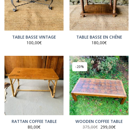
TABLE BASSE VINTAGE
TABLE BASSE EN CHÊNE
100,00
€
180,00
€
-20%
RATTAN COFFEE TABLE
WOODEN COFFEE TABLE
Le
Le
80,00
€
375,00
€
299,00
€
prix
prix